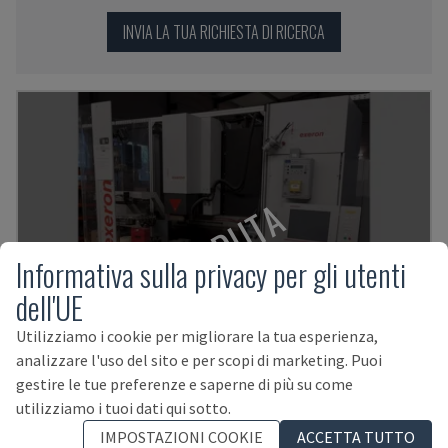
INVIA LA TUA RICHIESTA DI RICERCA
VENDUTA
Informativa sulla privacy per gli utenti
dell'UE
Utilizziamo i cookie per migliorare la tua esperienza,
analizzare l'uso del sito e per scopi di marketing. Puoi
gestire le tue preferenze e saperne di più su come
utilizziamo i tuoi dati qui sotto.
EDM 312 MF20
IMPOSTAZIONI COOKIE
ACCETTA TUTTO