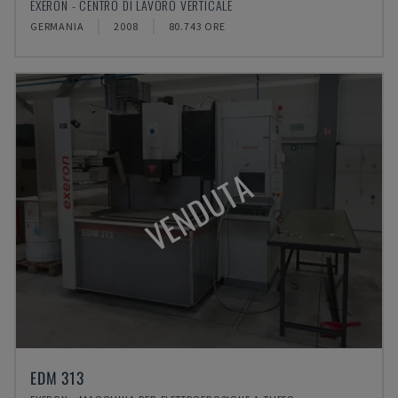
EXERON - CENTRO DI LAVORO VERTICALE
GERMANIA
2008
80.743 ORE
VENDUTA
EDM 313