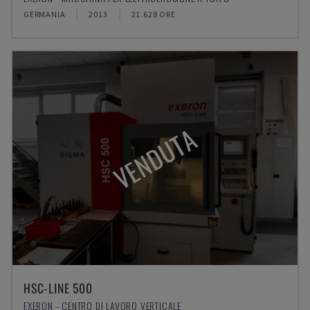
GERMANIA
2013
21.628 ORE
VENDUTA
HSC-LINE 500
EXERON - CENTRO DI LAVORO VERTICALE