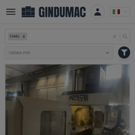
FAMU
Se