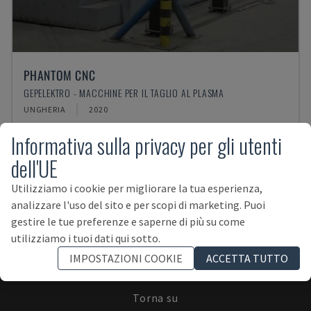
PHANTOM CNC
GEPELEKTRO - MACCHINE PER IL TAGLIO AL PLASMA
UNGHERIA
2020
Informativa sulla privacy per gli utenti
dell'UE
Utilizziamo i cookie per migliorare la tua esperienza,
analizzare l'uso del sito e per scopi di marketing. Puoi
ISCRIVITI ALLA NEWSLETTER!
gestire le tue preferenze e saperne di più su come
utilizziamo i tuoi dati qui sotto.
IMPOSTAZIONI COOKIE
ACCETTA TUTTO
Torna su