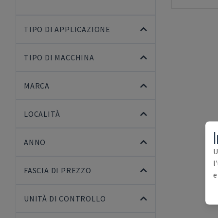
TIPO DI APPLICAZIONE
TIPO DI MACCHINA
MARCA
LOCALITÀ
I
ANNO
U
l
FASCIA DI PREZZO
e
UNITÀ DI CONTROLLO