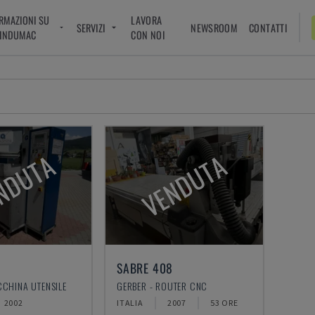
RMAZIONI SU
LAVORA
SERVIZI
NEWSROOM
CONTATTI
INDUMAC
CON NOI
NDUTA
VENDUTA
SABRE 408
CCHINA UTENSILE
GERBER - ROUTER CNC
2002
ITALIA
2007
53 ORE