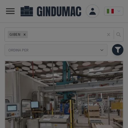
GIBEN
Se