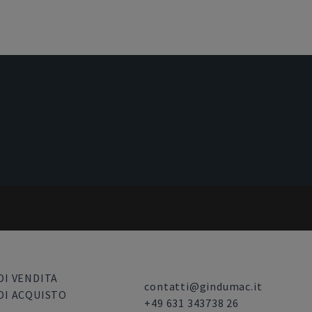
DI VENDITA
contatti@gindumac.it
DI ACQUISTO
+49 631 343738 26