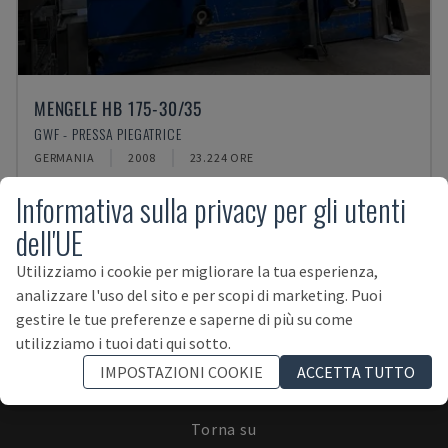
MENGELE HB 175-30/35
GWF - PRESSA PIEGATRICE
GERMANIA
2008
23.224 ORE
Informativa sulla privacy per gli utenti
dell'UE
Utilizziamo i cookie per migliorare la tua esperienza,
analizzare l'uso del sito e per scopi di marketing. Puoi
ISCRIVITI ALLA NEWSLETTER!
gestire le tue preferenze e saperne di più su come
utilizziamo i tuoi dati qui sotto.
IMPOSTAZIONI COOKIE
ACCETTA TUTTO
Torna su