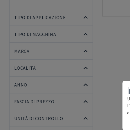
TIPO DI APPLICAZIONE
TIPO DI MACCHINA
MARCA
LOCALITÀ
ANNO
I
U
FASCIA DI PREZZO
l
e
UNITÀ DI CONTROLLO