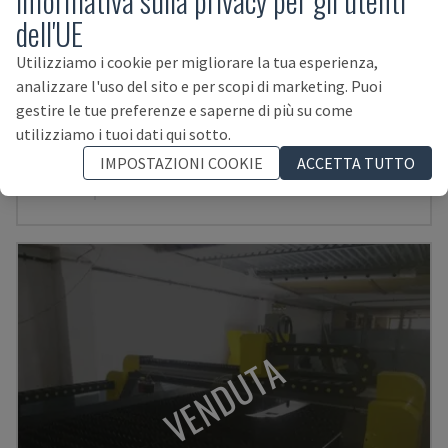
Informativa sulla privacy per gli utenti
dell'UE
Utilizziamo i cookie per migliorare la tua esperienza,
analizzare l'uso del sito e per scopi di marketing. Puoi
gestire le tue preferenze e saperne di più su come
utilizziamo i tuoi dati qui sotto.
HPM STEEL MAX HPR130
IMPOSTAZIONI COOKIE
ACCETTA TUTTO
HYPERTHERM - MACCHINE PER IL TAGLIO AL PLASMA
BELGIO
2008
VENDUTA