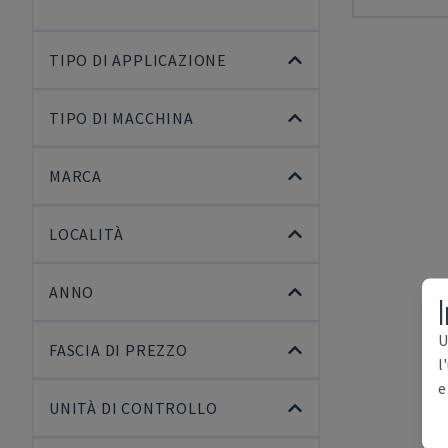
TIPO DI APPLICAZIONE
TIPO DI MACCHINA
MARCA
LOCALITÀ
ANNO
I
U
FASCIA DI PREZZO
l
e
UNITÀ DI CONTROLLO