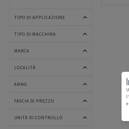
TIPO DI APPLICAZIONE
TIPO DI MACCHINA
MARCA
LOCALITÀ
I
ANNO
U
l
FASCIA DI PREZZO
e
UNITÀ DI CONTROLLO