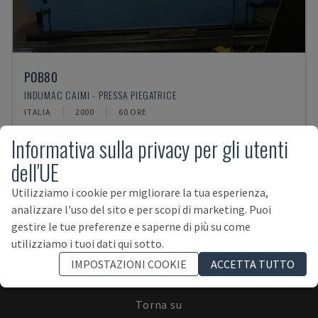
POB80
INDUMAC CAIMI - PRESSA PIEGATRICE
ITALIA
2000
60 ORE
Informativa sulla privacy per gli utenti
dell'UE
Utilizziamo i cookie per migliorare la tua esperienza,
analizzare l'uso del sito e per scopi di marketing. Puoi
ISCRIVITI ALLA NEWSLETTER!
gestire le tue preferenze e saperne di più su come
utilizziamo i tuoi dati qui sotto.
IMPOSTAZIONI COOKIE
ACCETTA TUTTO
Torna su