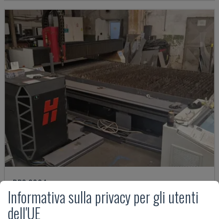
BPS 2004
Informativa sulla privacy per gli utenti
BAYKAL - MACCHINE PER IL TAGLIO AL PLASMA
dell'UE
ROMANIA
2019