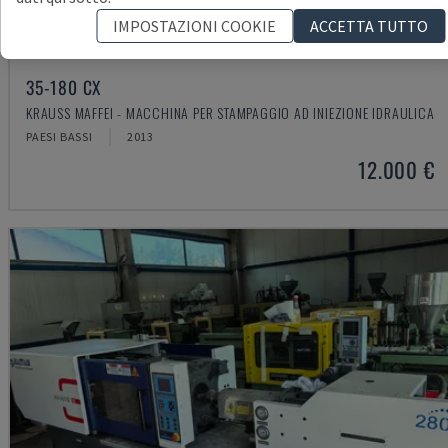
IMPOSTAZIONI COOKIE
ACCETTA TUTTO
35-180 CX
KRAUSS MAFFEI - MACCHINA PER STAMPAGGIO AD INIEZIONE IDRAULICA
PAESI BASSI
2013
12.000 €