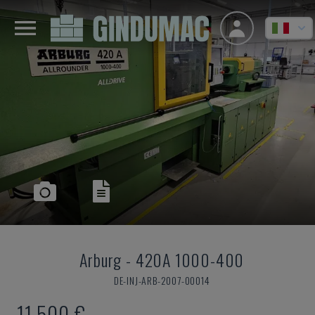
Arburg
-
420A 1000-400
DE-INJ-ARB-2007-00014
11.500 €