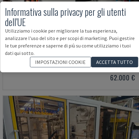
Informativa sulla privacy per gli utenti
dell'UE
Utilizziamo i cookie per migliorare la tua esperienza,
analizzare l'uso del sito e per scopi di marketing. Puoi gestire
le tue preferenze e saperne di più su come utilizziamo i tuoi
NEO.E55/E110H
dati qui sotto.
TEDERIC - MACCHINA PER STAMPAGGIO AD INIEZIONE IDRAULICA
IMPOSTAZIONI COOKIE
ACCETTA TUTTO
GERMANIA
2023
260 ORE
62.000 €