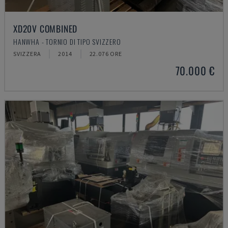
XD20V COMBINED
HANWHA - TORNIO DI TIPO SVIZZERO
SVIZZERA
2014
22.076 ORE
70.000 €