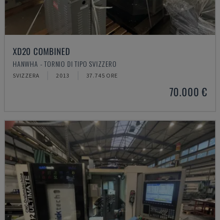
XD20 COMBINED
HANWHA - TORNIO DI TIPO SVIZZERO
SVIZZERA
2013
37.745 ORE
70.000 €