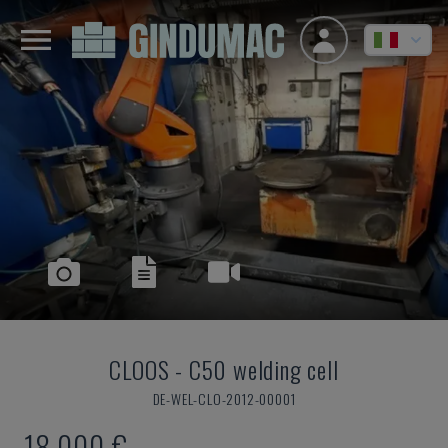
CLOOS
-
C50 welding cell
DE-WEL-CLO-2012-00001
18.000 €