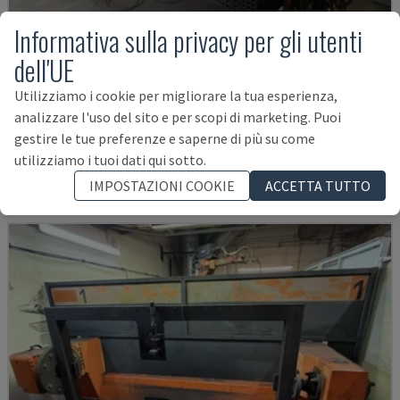
Informativa sulla privacy per gli utenti
dell'UE
TRANSSTEEL 4000 PULSE WELDING CELL
Utilizziamo i cookie per migliorare la tua esperienza,
analizzare l'uso del sito e per scopi di marketing. Puoi
FRONIUS - ROBOT DI SALDATURA
gestire le tue preferenze e saperne di più su come
GERMANIA
2025
utilizziamo i tuoi dati qui sotto.
59.000 €
IMPOSTAZIONI COOKIE
ACCETTA TUTTO