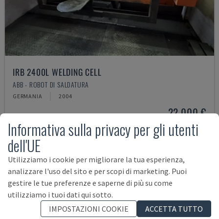
IRB 2400L WELDING CELL
ABB - ROBOT DI SALDATURA
GERMANIA
2004
22.000 €
Informativa sulla privacy per gli utenti
dell'UE
Utilizziamo i cookie per migliorare la tua esperienza,
analizzare l'uso del sito e per scopi di marketing. Puoi
gestire le tue preferenze e saperne di più su come
utilizziamo i tuoi dati qui sotto.
IMPOSTAZIONI COOKIE
ACCETTA TUTTO