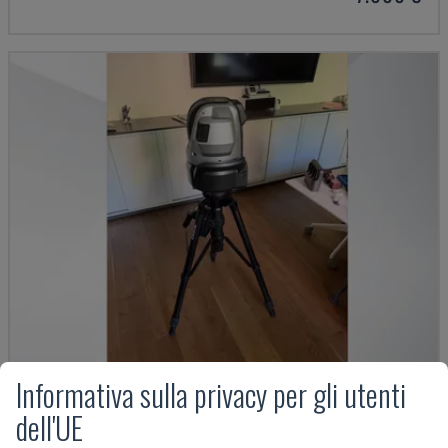
Informativa sulla privacy per gli utenti
WM C3000
dell'UE
KEYENCE - MACCHINA DI MISURA A COORDINATE (CMM)