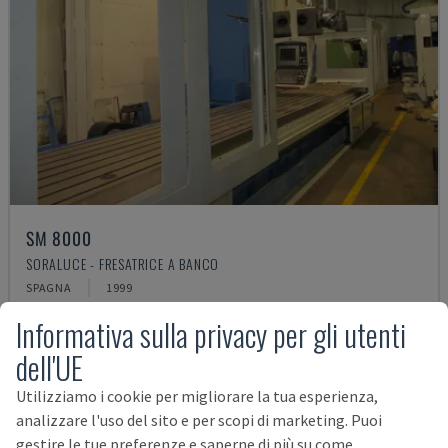
SM 8000
SORALUCE - FRESATRICE A BANCO
SPAGNA
1999
295.000 €
Informativa sulla privacy per gli utenti
dell'UE
Utilizziamo i cookie per migliorare la tua esperienza,
analizzare l'uso del sito e per scopi di marketing. Puoi
gestire le tue preferenze e saperne di più su come