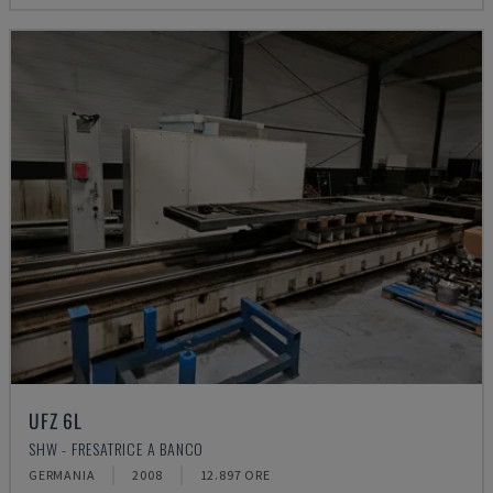
UFZ 6L
SHW - FRESATRICE A BANCO
GERMANIA
2008
12.897 ORE