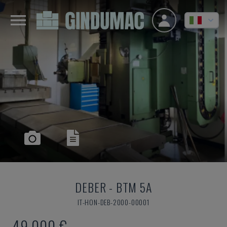
DEBER
-
BTM 5A
IT-HON-DEB-2000-00001
49.000 €