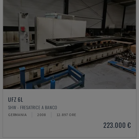
UFZ 6L
SHW - FRESATRICE A BANCO
GERMANIA
2008
12.897 ORE
223.000 €