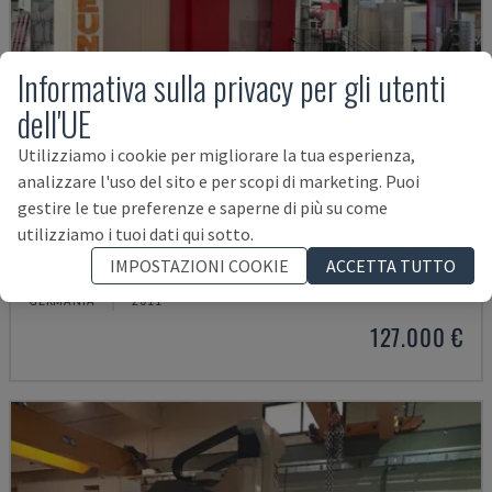
Informativa sulla privacy per gli utenti
dell'UE
Utilizziamo i cookie per migliorare la tua esperienza,
analizzare l'uso del sito e per scopi di marketing. Puoi
gestire le tue preferenze e saperne di più su come
utilizziamo i tuoi dati qui sotto.
RIGITRAX X 8000
IMPOSTAZIONI COOKIE
ACCETTA TUTTO
KIHEUNG - FRESATRICE A BANCO
GERMANIA
2011
127.000 €