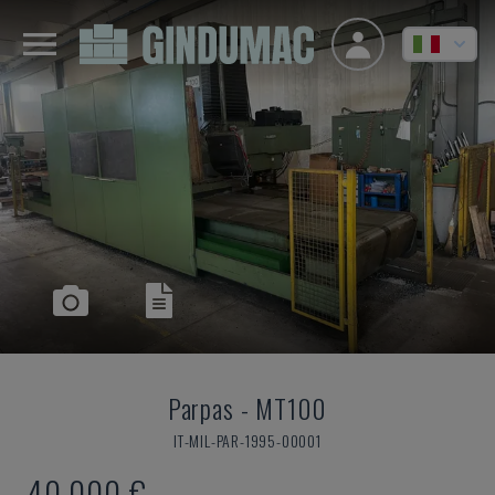
Parpas
-
MT100
IT-MIL-PAR-1995-00001
40.000 €