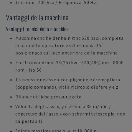
Tensione: 400 Vca / Frequenza: 50 Hz
Vantaggi della macchina
Vantaggi tecnici della macchina
Macchina cnc heidenhain itnc 530 hsci, completa
di pannello operatore e schermo da 15"
posizionato sul lato anteriore della macchina
Elettromandrino: 33(25) kw - 640(480) nm - 8000
rpm - iso 50
Trasmissione asse x con pignone e cremagliera
(doppio comando), viti a ricircolo di sfere y e z
Bilance ottiche pressurizzate
Velocità degli assi x, y e z fino a 35 m/min /
coperture dell'asse x con schermi telescopici non
calpestabili
Spinta massima asse x, y, z: 10. 000 n