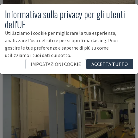
Informativa sulla privacy per gli utenti
CAM 20230
dell'UE
VHF - FRESATRICE A BANCO
Utilizziamo i cookie per migliorare la tua esperienza,
GERMANIA
2004
30 ORE
analizzare l'uso del sito e per scopi di marketing. Puoi
8.500 €
gestire le tue preferenze e saperne di più su come
utilizziamo i tuoi dati qui sotto.
IMPOSTAZIONI COOKIE
ACCETTA TUTTO