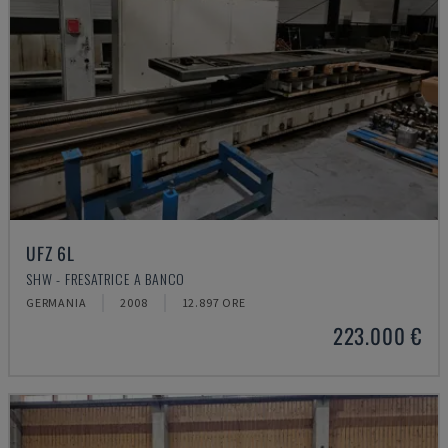
UFZ 6L
SHW - FRESATRICE A BANCO
GERMANIA
2008
12.897 ORE
223.000 €