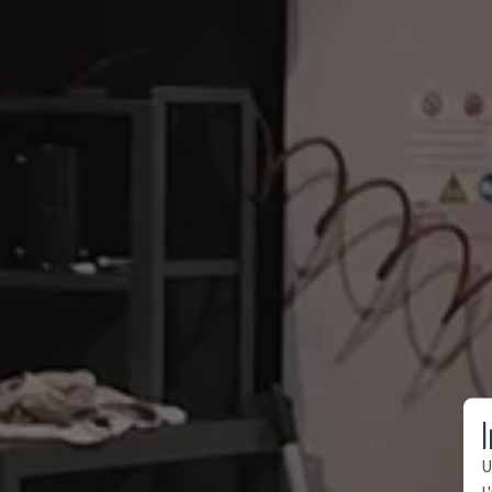
I
U
l