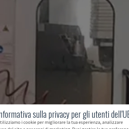
nformativa sulla privacy per gli utenti dell'U
tilizziamo i cookie per migliorare la tua esperienza, analizzare
'uso del sito e per scopi di marketing. Puoi gestire le tue preferenz