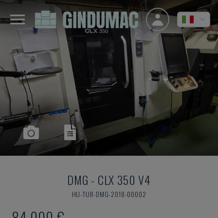
DMG
-
CLX 350 V4
HU-TUR-DMG-2018-00002
84.000 €