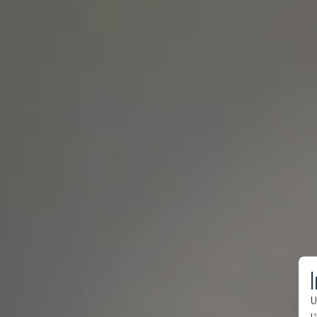
I
U
l