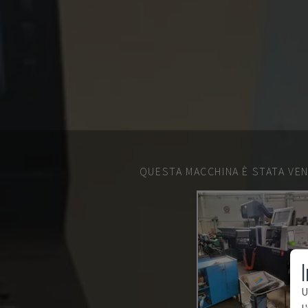
QUESTA MACCHINA È STATA VEN
I
U
l