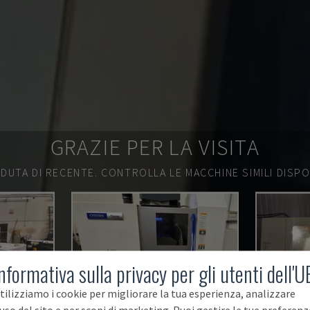
GRAZIE PER LA VISITA
DUTA DI RECENTE.
CONTROLLA LE MACCHINE SIMILI DISPON
nformativa sulla privacy per gli utenti dell'U
tilizziamo i cookie per migliorare la tua esperienza, analizzare
'uso del sito e per scopi di marketing. Puoi gestire le tue preferenz