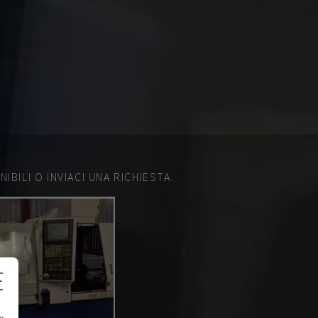
IBILI O INVIACI UNA RICHIESTA.
E
e