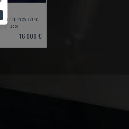
1
ORNIO DI TIPO SVIZZERO
A
2000
16.000 €