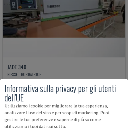
JADE 340
BIESSE - BORDATRICE
POLONIA
2018
4.832 ORE
Informativa sulla privacy per gli utenti
27.000 €
dell'UE
Utilizziamo i cookie per migliorare la tua esperienza,
analizzare l'uso del sito e per scopi di marketing. Puoi
gestire le tue preferenze e saperne di più su come
utilizziamo i tuoi dati qui sotto.