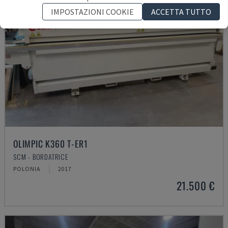
IMPOSTAZIONI COOKIE
ACCETTA TUTTO
OLIMPIC K360 T-ER1
SCM - BORDATRICE
POLONIA
2017
21.500 €