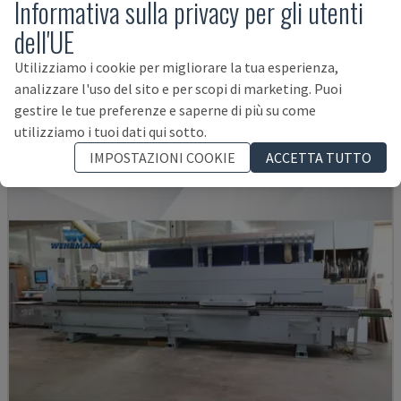
Informativa sulla privacy per gli utenti
dell'UE
AVM/K/I/G80/822/S3R3L20
IMA - BORDATRICE
Utilizziamo i cookie per migliorare la tua esperienza,
GERMANIA
2003
analizzare l'uso del sito e per scopi di marketing. Puoi
38.400 €
gestire le tue preferenze e saperne di più su come
utilizziamo i tuoi dati qui sotto.
IMPOSTAZIONI COOKIE
ACCETTA TUTTO