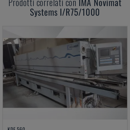
Prodotti correlati con
IMA
Novimat
Systems I/R75/1000
KDF 560