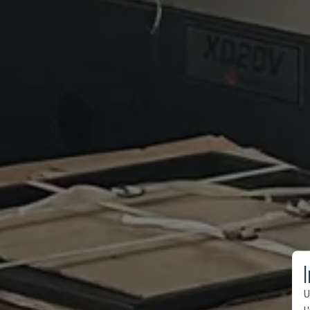
I
U
l