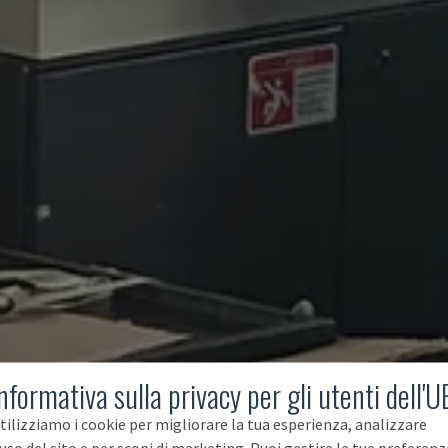
nformativa sulla privacy per gli utenti dell'U
tilizziamo i cookie per migliorare la tua esperienza, analizzare
'uso del sito e per scopi di marketing. Puoi gestire le tue preferenz