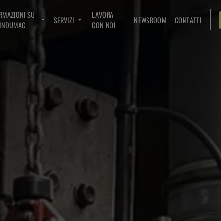
RMAZIONI SU
LAVORA
SERVIZI
NEWSROOM
CONTATTI
INDUMAC
CON NOI