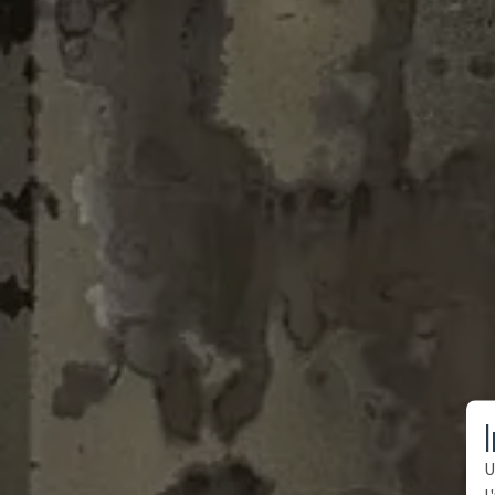
I
U
l