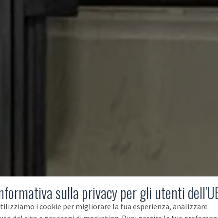
nformativa sulla privacy per gli utenti dell'U
tilizziamo i cookie per migliorare la tua esperienza, analizzare
'uso del sito e per scopi di marketing. Puoi gestire le tue preferenz