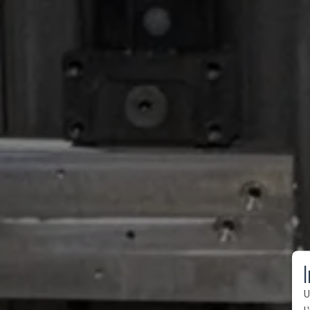
I
U
l