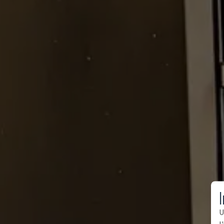
I
U
l