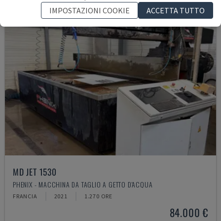
IMPOSTAZIONI COOKIE
ACCETTA TUTTO
MD JET 1530
PHENIX - MACCHINA DA TAGLIO A GETTO D'ACQUA
FRANCIA
2021
1.270 ORE
84.000 €