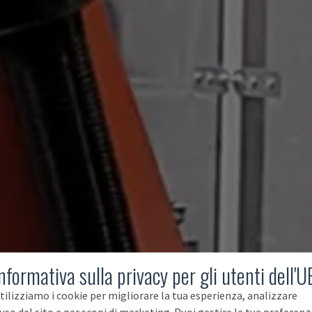
nformativa sulla privacy per gli utenti dell'U
tilizziamo i cookie per migliorare la tua esperienza, analizzare
'uso del sito e per scopi di marketing. Puoi gestire le tue preferenz