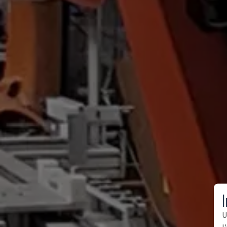
I
U
l