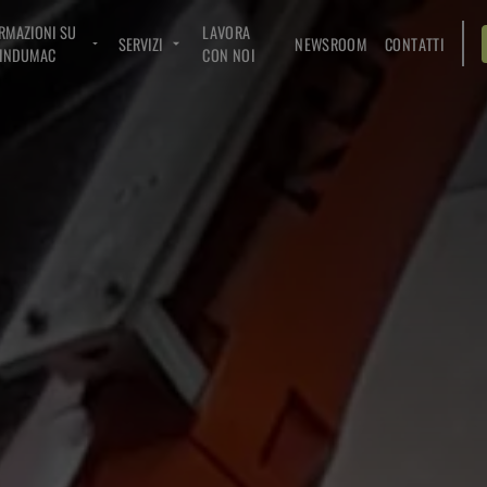
RMAZIONI SU
LAVORA
SERVIZI
NEWSROOM
CONTATTI
INDUMAC
CON NOI