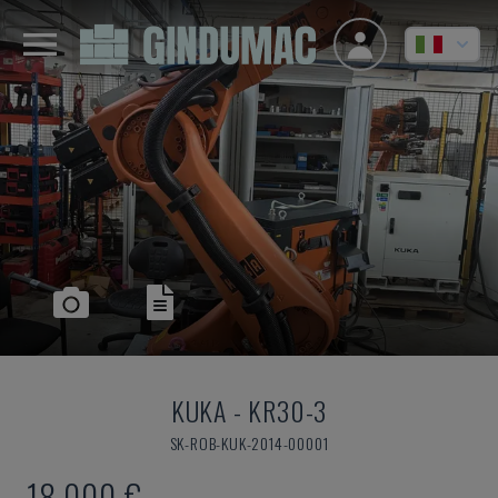
KUKA
-
KR30-3
SK-ROB-KUK-2014-00001
18.000 €