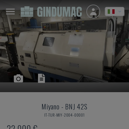
Miyano
-
BNJ 42S
IT-TUR-MIY-2004-00001
22.000 €