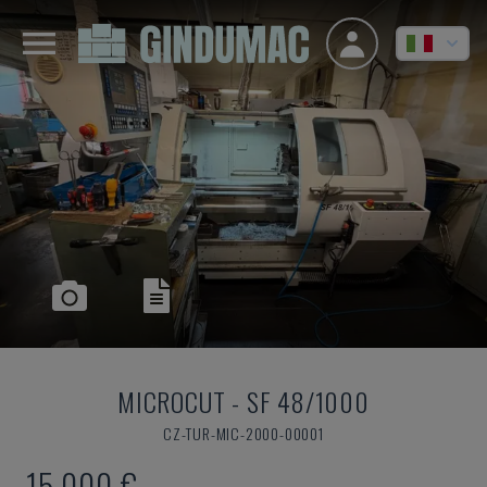
MICROCUT
-
SF 48/1000
CZ-TUR-MIC-2000-00001
15.000 €