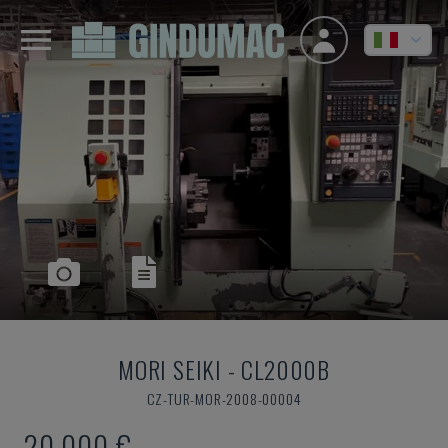
MORI SEIKI
-
CL2000B
CZ-TUR-MOR-2008-00004
20.000 €