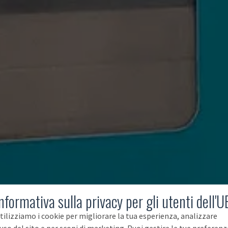
nformativa sulla privacy per gli utenti dell'U
tilizziamo i cookie per migliorare la tua esperienza, analizzare
'uso del sito e per scopi di marketing. Puoi gestire le tue preferenz