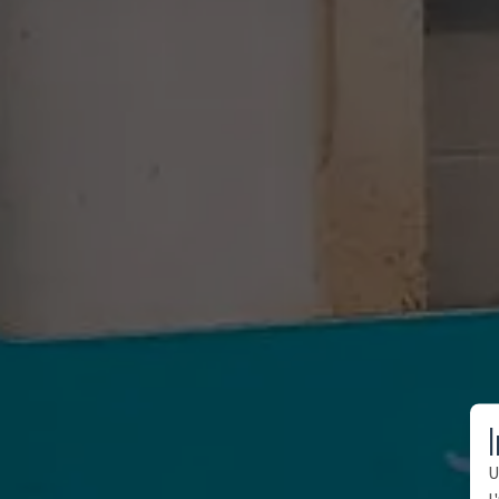
I
U
l