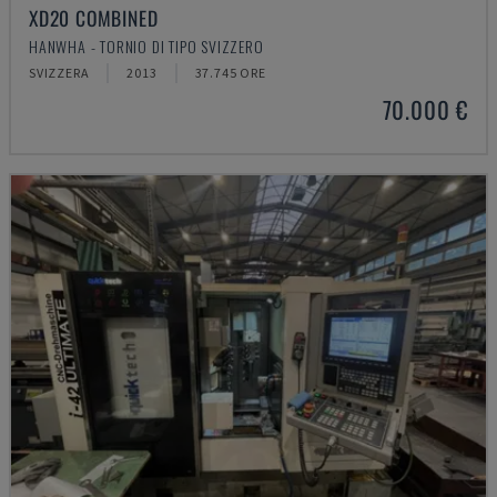
XD20 COMBINED
HANWHA - TORNIO DI TIPO SVIZZERO
SVIZZERA
2013
37.745 ORE
70.000 €