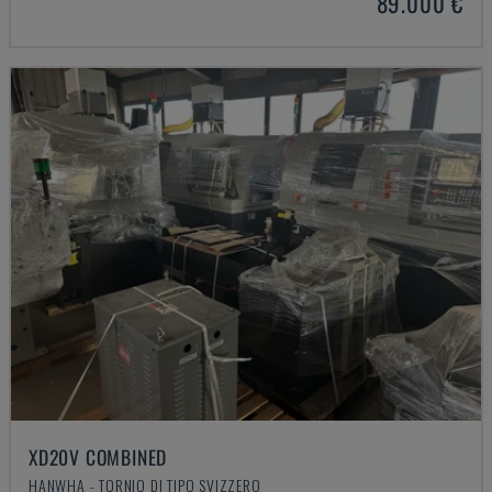
89.000 €
XD20V COMBINED
HANWHA - TORNIO DI TIPO SVIZZERO