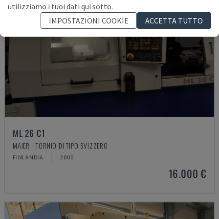
utilizziamo i tuoi dati qui sotto.
IMPOSTAZIONI COOKIE
ACCETTA TUTTO
ML 26 C1
MAIER - TORNIO DI TIPO SVIZZERO
FINLANDIA
2000
16.000 €