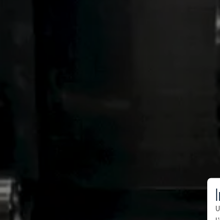
I
U
l