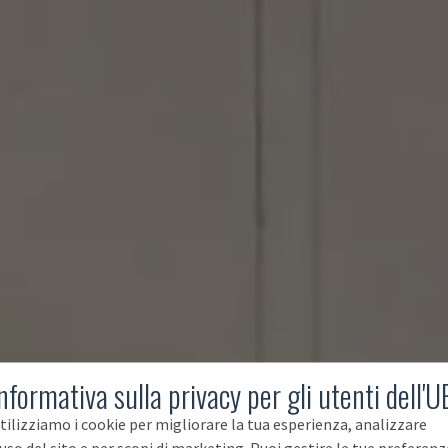
nformativa sulla privacy per gli utenti dell'U
tilizziamo i cookie per migliorare la tua esperienza, analizzare
'uso del sito e per scopi di marketing. Puoi gestire le tue preferenz