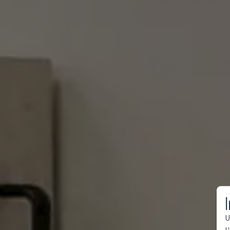
I
U
l