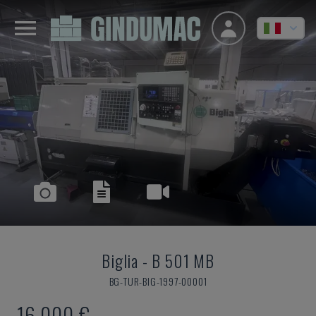
Biglia
-
B 501 MB
BG-TUR-BIG-1997-00001
16.000 €