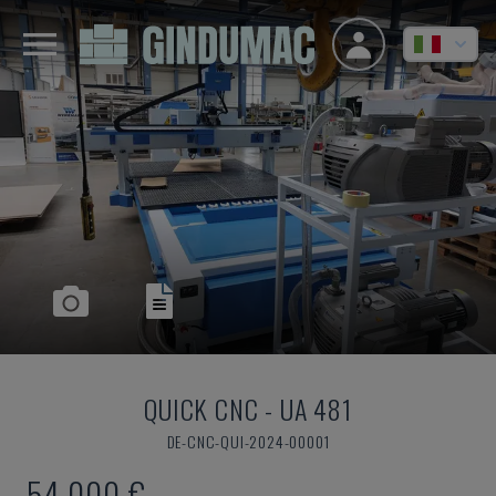
QUICK CNC
-
UA 481
DE-CNC-QUI-2024-00001
54.000 €