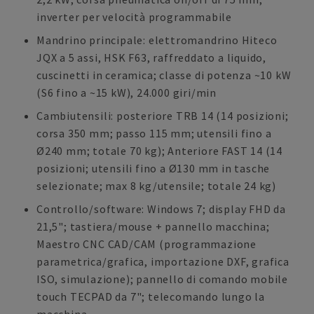
inverter per velocità programmabile
Mandrino principale: elettromandrino Hiteco
JQX a 5 assi, HSK F63, raffreddato a liquido,
cuscinetti in ceramica; classe di potenza ~10 kW
(S6 fino a ~15 kW), 24.000 giri/min
Cambiutensili: posteriore TRB 14 (14 posizioni;
corsa 350 mm; passo 115 mm; utensili fino a
Ø240 mm; totale 70 kg); Anteriore FAST 14 (14
posizioni; utensili fino a Ø130 mm in tasche
selezionate; max 8 kg/utensile; totale 24 kg)
Controllo/software: Windows 7; display FHD da
21,5"; tastiera/mouse + pannello macchina;
Maestro CNC CAD/CAM (programmazione
parametrica/grafica, importazione DXF, grafica
ISO, simulazione); pannello di comando mobile
touch TECPAD da 7"; telecomando lungo la