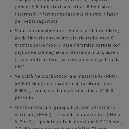
pannelli; 8 limitatori posteriori; 8 limitatori
intermedi; riferimento laterale sinistro + laser
per pezzi sagomati
Struttura/movimento: telaio in acciaio saldato;
guide lineari con cuscinetti a ricircolo; asse X
tramite barre mobili, asse Y tramite portale con
pignone e cremagliera su entrambi i lati, asse Z
tramite vite a sfere; posizionamento gestito da
CNC
Velocità: Velocità vettoriale massima XY (PRO-
SPACE) 56 m/min; mandrini di foratura fino a
8.000 giri/min; elettromandrino fino a 24.000
giri/min
Unità di foratura: gruppo F23L con 13 mandrini
verticali (7R+6L), 10 mandrini orizzontali (4+3 in
X, 2 in Y); sega integrata in direzione X Ø 125 mm,
2,2 kW; corsa pneumatica on/off di 75 mm;