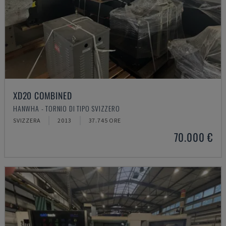
XD20 COMBINED
HANWHA - TORNIO DI TIPO SVIZZERO
SVIZZERA
2013
37.745 ORE
70.000 €