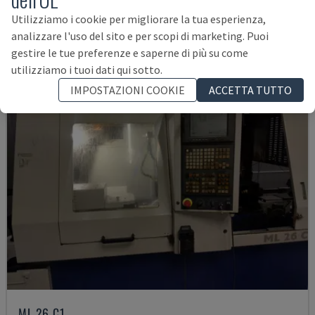
67.000 €
Utilizziamo i cookie per migliorare la tua esperienza,
analizzare l'uso del sito e per scopi di marketing. Puoi
gestire le tue preferenze e saperne di più su come
utilizziamo i tuoi dati qui sotto.
IMPOSTAZIONI COOKIE
ACCETTA TUTTO
ML 26 C1