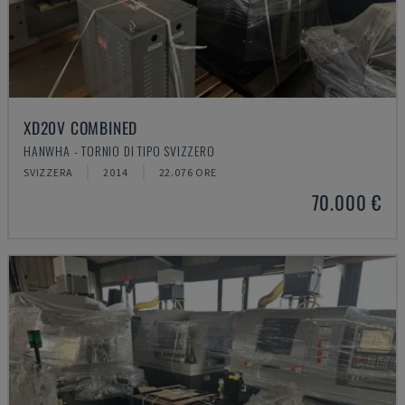
XD20V COMBINED
HANWHA - TORNIO DI TIPO SVIZZERO
SVIZZERA
2014
22.076 ORE
70.000 €