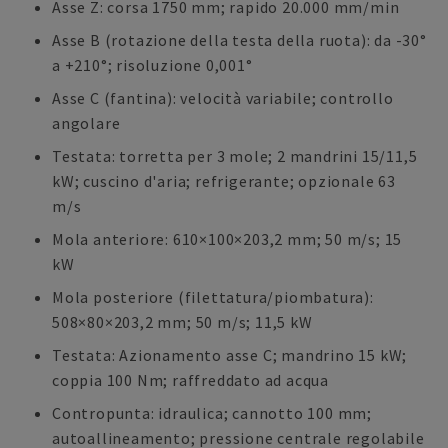
Asse Z: corsa 1750 mm; rapido 20.000 mm/min
Asse B (rotazione della testa della ruota): da -30°
a +210°; risoluzione 0,001°
Asse C (fantina): velocità variabile; controllo
angolare
Testata: torretta per 3 mole; 2 mandrini 15/11,5
kW; cuscino d'aria; refrigerante; opzionale 63
m/s
Mola anteriore: 610×100×203,2 mm; 50 m/s; 15
kW
Mola posteriore (filettatura/piombatura):
508×80×203,2 mm; 50 m/s; 11,5 kW
Testata: Azionamento asse C; mandrino 15 kW;
coppia 100 Nm; raffreddato ad acqua
Contropunta: idraulica; cannotto 100 mm;
autoallineamento; pressione centrale regolabile