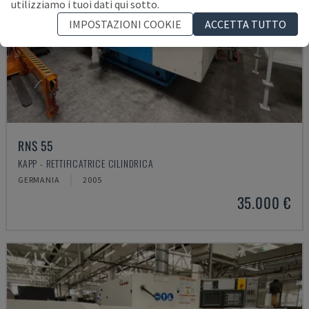
utilizziamo i tuoi dati qui sotto.
IMPOSTAZIONI COOKIE
ACCETTA TUTTO
RNS 55
KAPP - RETTIFICATRICE CILINDRICA
GERMANIA
2005
35.000 €