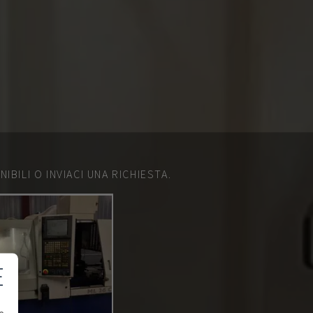
IBILI O INVIACI UNA RICHIESTA.
E
e