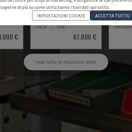
 saperne di più su come utilizziamo i tuoi dati qui sotto.
A20
ML 26 C
IMPOSTAZIONI COOKIE
ACCETTA TUTTO
O SVIZZERO
CITIZEN - TORNIO DI TIPO SVIZZERO
MAIER - T
ITALIA
2018
FINLANDI
8.000 €
67.000 €
Vedi tutte le macchine simili