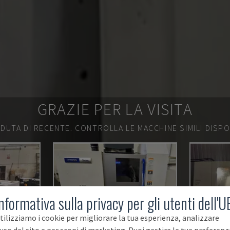
GRAZIE PER LA VISITA
DUTA DI RECENTE.
CONTROLLA LE MACCHINE SIMILI DISPON
nformativa sulla privacy per gli utenti dell'U
tilizziamo i cookie per migliorare la tua esperienza, analizzare
'uso del sito e per scopi di marketing. Puoi gestire le tue preferenz