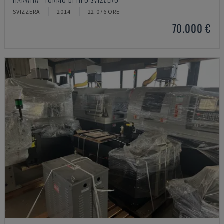
SVIZZERA
2014
22.076 ORE
70.000 €