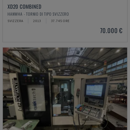
XD20 COMBINED
HANWHA - TORNIO DI TIPO SVIZZERO
SVIZZERA
2013
37.745 ORE
70.000 €