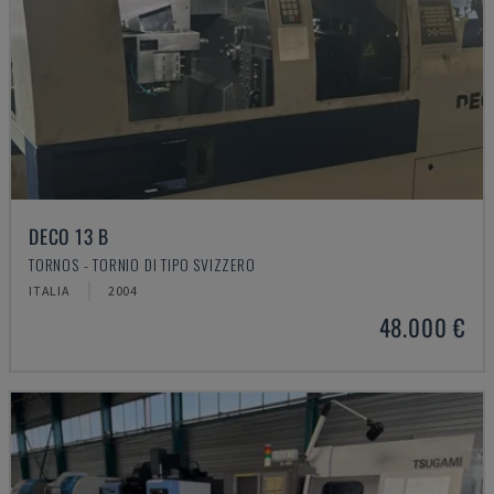
DECO 13 B
TORNOS - TORNIO DI TIPO SVIZZERO
ITALIA
2004
48.000 €