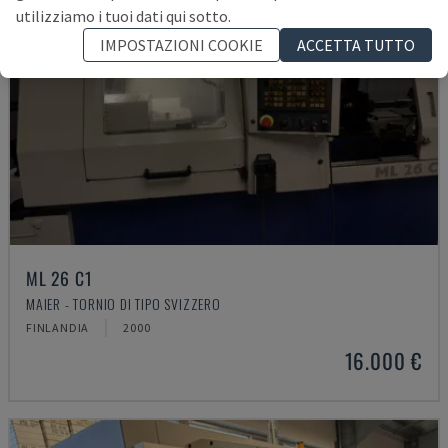
utilizziamo i tuoi dati qui sotto.
IMPOSTAZIONI COOKIE
ACCETTA TUTTO
ML 26 C1
MAIER - TORNIO DI TIPO SVIZZERO
FINLANDIA
2000
16.000 €