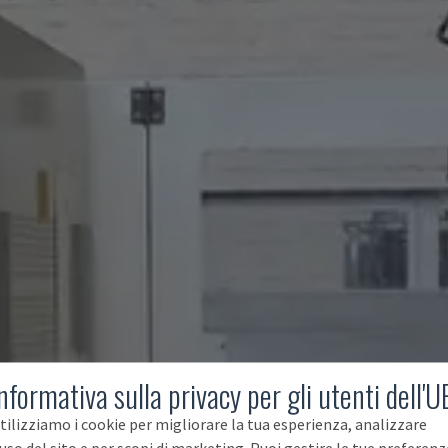
nformativa sulla privacy per gli utenti dell'U
tilizziamo i cookie per migliorare la tua esperienza, analizzare
'uso del sito e per scopi di marketing. Puoi gestire le tue preferenz