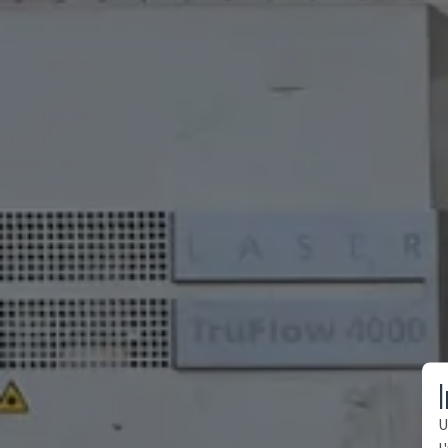
I
U
l